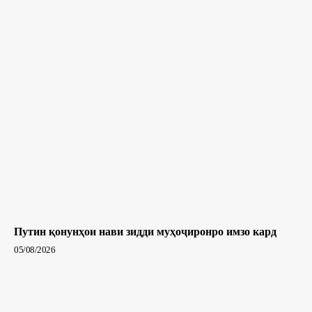
Путин қонунҳои нави зидди муҳоҷиронро имзо кард
05/08/2026