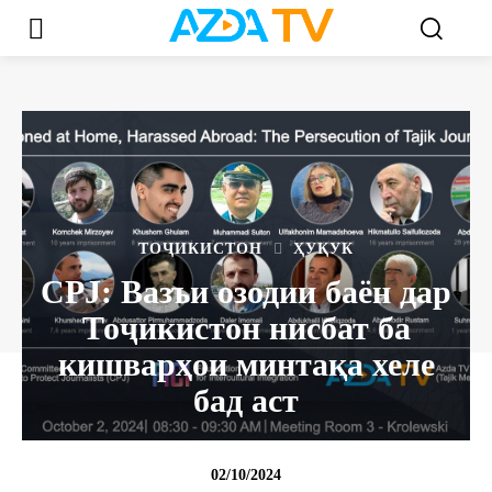
ТОҶИКИСТОН
ҲУҚУК
CPJ: Вазъи озодии баён дар
Тоҷикистон нисбат ба
кишварҳои минтақа хеле
бад аст
02/10/2024