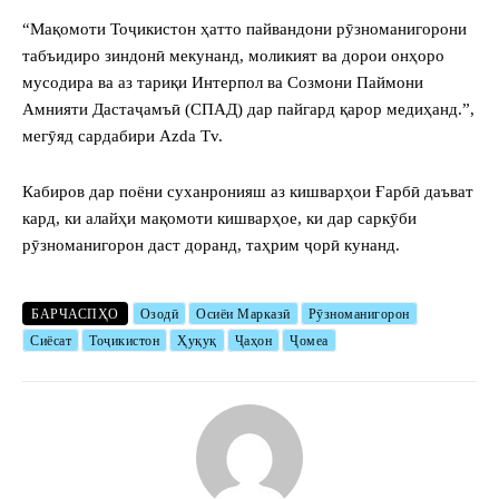
“Мақомоти Тоҷикистон ҳатто пайвандони рӯзноманигорони
табъидиро зиндонӣ мекунанд, моликият ва дорои онҳоро
мусодира ва аз тариқи Интерпол ва Созмони Паймони
Амнияти Дастаҷамъӣ (СПАД) дар пайгард қарор медиҳанд.”,
мегӯяд сардабири Azda Tv.
Кабиров дар поёни суханронияш аз кишварҳои Ғарбӣ даъват
кард, ки алайҳи мақомоти кишварҳое, ки дар саркӯби
рӯзноманигорон даст доранд, таҳрим ҷорӣ кунанд.
БАРЧАСПҲО
Озодӣ
Осиёи Марказӣ
Рӯзноманигорон
Сиёсат
Тоҷикистон
Ҳуқуқ
Ҷаҳон
Ҷомеа