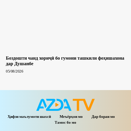
Боздошти чанд хориҷӣ бо гумони ташкили фоҳишахона
дар Душанбе
05/08/2026
Ҳифзи маълумоти шахсӣ
Меъёрҳои мо
Дар бораи мо
Тамос бо мо