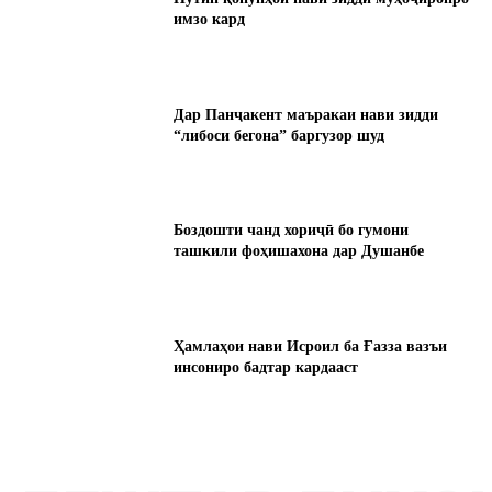
имзо кард
Дар Панҷакент маъракаи нави зидди
“либоси бегона” баргузор шуд
Боздошти чанд хориҷӣ бо гумони
ташкили фоҳишахона дар Душанбе
Ҳамлаҳои нави Исроил ба Ғазза вазъи
инсониро бадтар кардааст