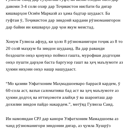
давоми 3-4 соли охир дар Тоҷикистон нисбати ба дигар
кишварҳои Осиёи Марказӣ аз ҳама бадтар шудааст. Ба
гуфтаи ӯ, Тоҷикистон дар зиндонӣ кардани рӯзноманигорон
дар байни ин кишварҳо дар ҷои якум меистад.
Хонум Гулноза афзуд, ки ҳоло 8 рӯзноманигори тоҷик аз 8 то
20 солӣ маҳкум ба зиндон шудаанд. Ва дар раванди
боздошти онҳо қонунҳо поймол гашта, мурофиаи додгоҳии
онҳо пушти дарҳои баста баргузор гашт ва ҳеҷ маълумоте аз
ҳукми ниҳоии онҳо нашр нашудааст.
“Мо қазияи Улфатхоним Маҳмадшоеваро баррасӣ кардем, ӯ
60-сола аст, вазъи саломатияш бад аст ва ҳеҷ маълумоте аз
ҳукми додгоҳ ва иттиҳомоти алайҳи ӯ ва шароиташ дар
дохилии зиндон пайдо накардем.”, мегӯяд Гулноза Саид.
Ин намояндаи CPJ дар канори Улфатхоним Мамадшоева аз
чанд рӯзноманигори зиндонии дигар, аз ҷумла Хушрӯз