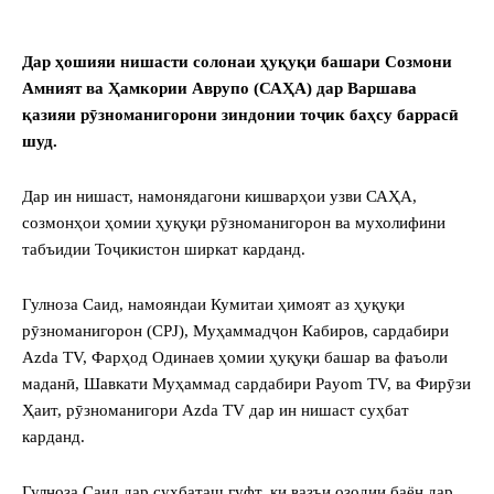
Дар ҳошияи нишасти солонаи ҳуқуқи башари Созмони
Амният ва Ҳамкории Аврупо (САҲА) дар Варшава
қазияи рӯзноманигорони зиндонии тоҷик баҳсу баррасӣ
шуд.
Дар ин нишаст, намонядагони кишварҳои узви САҲА,
созмонҳои ҳомии ҳуқуқи рӯзноманигорон ва мухолифини
табъидии Тоҷикистон ширкат карданд.
Гулноза Саид, намояндаи Кумитаи ҳимоят аз ҳуқуқи
рӯзноманигорон (CPJ), Муҳаммадҷон Кабиров, сардабири
Azda TV, Фарҳод Одинаев ҳомии ҳуқуқи башар ва фаъоли
маданӣ, Шавкати Муҳаммад сардабири Payom TV, ва Фирӯзи
Ҳаит, рӯзноманигори Azda TV дар ин нишаст суҳбат
карданд.
Гулноза Саид дар суҳбаташ гуфт, ки вазъи озодии баён дар