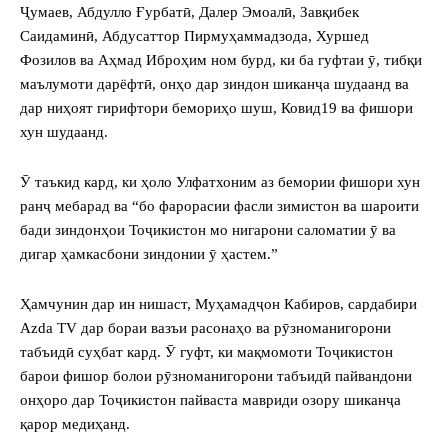
Ҷумаев, Абдулло Ғурбатӣ, Далер Эмоалӣ, Завқибек
Саидаминӣ, Абдусаттор Пирмуҳаммадзода, Хуршед
Фозилов ва Аҳмад Иброҳим ном бурд, ки ба гуфтаи ӯ, тибқи
маълумоти дарёфтӣ, онҳо дар зиндон шиканҷа шудаанд ва
дар ниҳоят гирифтори бемориҳо шуш, Ковид19 ва фишори
хун шудаанд.
Ӯ таъкид кард, ки ҳоло Улфатхоним аз бемории фишори хун
ранҷ мебарад ва “бо фарорасии фасли зимистон ва шароити
бади зиндонҳои Тоҷикистон мо нигарони саломатии ӯ ва
дигар ҳамкасбони зиндонии ӯ ҳастем.”
Ҳамчунин дар ин нишаст, Муҳамадҷон Кабиров, сардабири
Azda TV дар бораи вазъи расонаҳо ва рӯзноманигорони
табъидӣ суҳбат кард. Ӯ гуфт, ки мақмомоти Тоҷикистон
барои фишор болои рӯзноманигорони табъидӣ пайвандони
онҳоро дар Тоҷикистон пайваста мавриди озору шиканҷа
қарор медиҳанд.