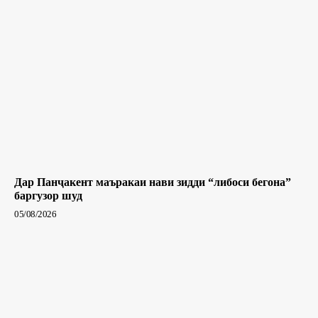
Дар Панҷакент маъракаи нави зидди “либоси бегона”
баргузор шуд
05/08/2026