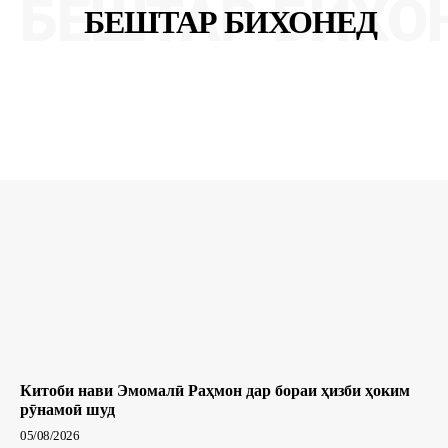
БЕШТАР БИХО
БЕШТАР БИХОНЕД
Китоби нави Эмомалӣ Раҳмон дар бораи ҳизби ҳоким
рӯнамоӣ шуд
05/08/2026