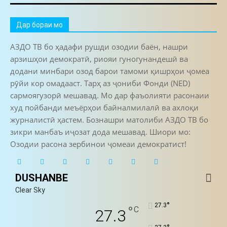
Дар бораи мо
АЗДО ТВ бо ҳадафи рушди озодии баён, нашри
арзишҳои демократӣ, риояи гуногунандешӣ ва
додани минбари озод барои тамоми қишрҳои ҷомеа
рӯйи кор омадааст. Тарҳ аз ҷониби Фонди (NED)
сармоягузорӣ мешавад. Мо дар фаъолияти расонаии
худ пойбанди меъёрҳои байналмилалӣ ва ахлоқи
журналистӣ ҳастем. Бознашри матолиби АЗДО ТВ бо
зикри манбаъ иҷозат дода мешавад. Шиори мо:
Озодии расона зербинои ҷомеаи демократист!
DUSHANBE
Clear Sky
°
27.3
°
C
27.3