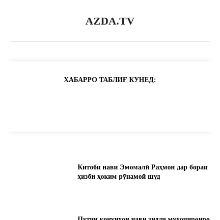
AZDA.TV
ХАБАРРО ТАБЛИҒ КУНЕД:
Китоби нави Эмомалӣ Раҳмон дар бораи
ҳизби ҳоким рӯнамоӣ шуд
Путин қонунҳои нави зидди муҳоҷиронро