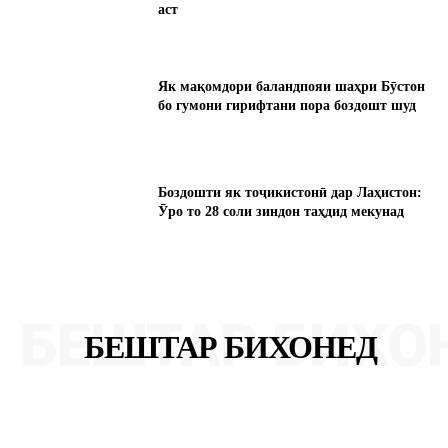
аст
Як мақомдори баландпояи шаҳри Бӯстон
бо гумони гирифтани пора боздошт шуд
Боздошти як тоҷикистонӣ дар Лаҳистон:
Ӯро то 28 соли зиндон таҳдид мекунад
БЕШТАР БИХО
БЕШТАР БИХОНЕД