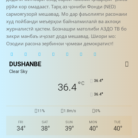
рӯйи кор омадааст. Тарҳ аз ҷониби Фонди (NED)
сармоягузорӣ мешавад. Мо дар фаъолияти расонаии
худ пойбанди меъёрҳои байналмилалӣ ва ахлоқи
журналистӣ ҳастем. Бознашри матолиби АЗДО ТВ бо
зикри манбаъ иҷозат дода мешавад. Шиори мо:
Озодии расона зербинои ҷомеаи демократист!
DUSHANBE
Clear Sky
°
36.4
°
C
36.4
°
36.4
11%
1.8m/s
0%
FRI
SAT
SUN
MON
TUE
34
°
38
°
39
°
40
°
40
°