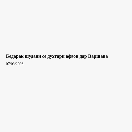
Бедарак шудани се духтари афғон дар Варшава
07/08/2026