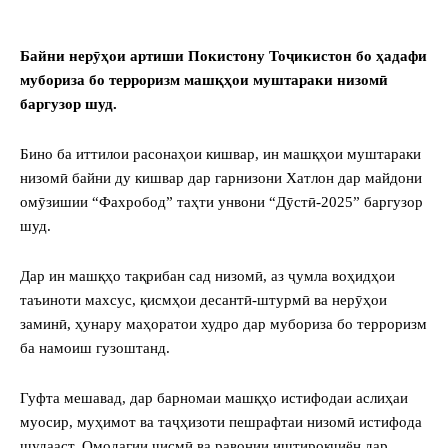
Байни нерӯҳои артиши Покистону Тоҷикистон бо ҳадафи
мубориза бо терроризм
машқҳои муштараки низомӣ
баргузор шуд.
Бино ба иттилои расонаҳои кишвар, ин машқҳои муштараки
низомӣ байни ду кишвар дар гарнизони Хатлон дар майдони
омӯзишии “Фахробод” таҳти унвони “Дӯстӣ-2025” баргузор
шуд.
Дар ин машқҳо тақрибан сад низомӣ, аз ҷумла воҳидҳои
таъиноти махсус, қисмҳои десантӣ-штурмӣ ва нерӯҳои
заминӣ, ҳунару маҳоратои худро дар мубориза бо терроризм
ба намоиш гузоштанд.
Гуфта мешавад, дар барномаи машқҳо истифодаи аслиҳаи
муосир, муҳимот ва таҷҳизоти пешрафтаи низомӣ истифода
шудааст. Омодагии ҷисмӣ ва равонии иштирокчиён дар