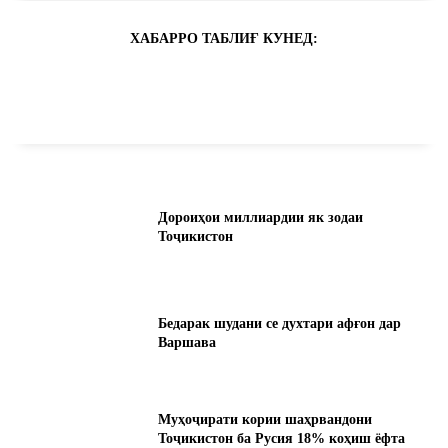
ХАБАРРО ТАБЛИҒ КУНЕД:
Дороиҳои миллиардии як зодаи
Тоҷикистон
Бедарак шудани се духтари афғон дар
Варшава
Муҳоҷирати кории шаҳрвандони
Тоҷикистон ба Русия 18% коҳиш ёфта