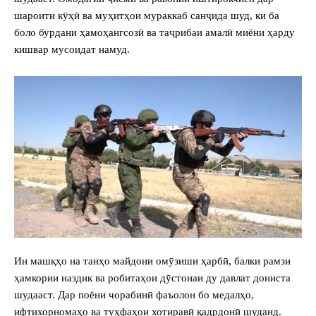
шароити кӯҳӣ ва муҳитҳои мураккаб санҷида шуд, ки ба
боло бурдани ҳамоҳангсозӣ ва таҷрибаи амалӣ миёни ҳарду
кишвар мусоидат намуд.
Ин машқҳо на танҳо майдони омӯзиши ҳарбӣ, балки рамзи
ҳамкории наздик ва робитаҳои дӯстонаи ду давлат дониста
шудааст. Дар поёни чорабинӣ фаъолон бо медалҳо,
ифтихорномаҳо ва туҳфаҳои хотиравӣ қадрдонӣ шуданд.