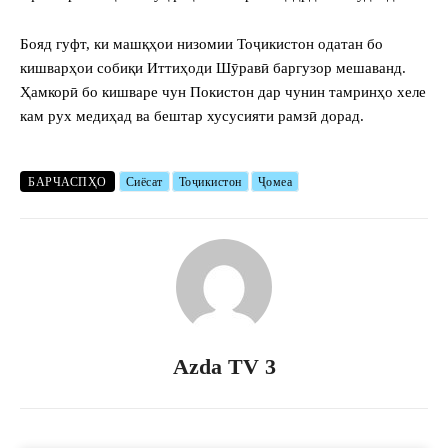
Бояд гуфт, ки машқҳои низомии Тоҷикистон одатан бо
кишварҳои собиқи Иттиҳоди Шӯравӣ баргузор мешаванд.
Ҳамкорӣ бо кишваре чун Покистон дар чунин тамринҳо хеле
кам рух медиҳад ва бештар хусусияти рамзӣ дорад.
БАРЧАСПҲО
Сиёсат
Тоҷикистон
Ҷомеа
Azda TV 3