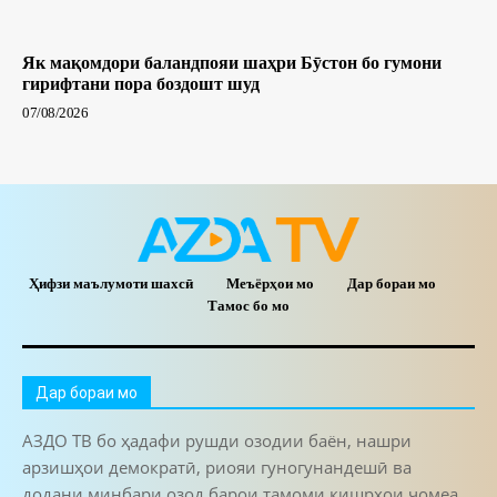
Як мақомдори баландпояи шаҳри Бӯстон бо гумони
гирифтани пора боздошт шуд
07/08/2026
Ҳифзи маълумоти шахсӣ
Меъёрҳои мо
Дар бораи мо
Тамос бо мо
Дар бораи мо
АЗДО ТВ бо ҳадафи рушди озодии баён, нашри
арзишҳои демократӣ, риояи гуногунандешӣ ва
додани минбари озод барои тамоми қишрҳои ҷомеа