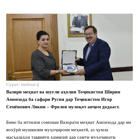
Сурат: mehnat.tj
Вазири меҳнат ва шуғли аҳолии Тоҷикистон Ширин
Амонзода ба сафари Русия дар Тоҷикистон Игор
Семёнович Лякин – Фролов мулоқот анҷом додааст.
Бино ба иттилои сомонаи Вазорати меҳнат Амонзода дар ин
вохӯрӣ мушкилии муҳоҷирони меҳнатӣ, аз ҷумла
масъалаҳои тақвияти ҳамкорӣ дар самти муҳоҷирати