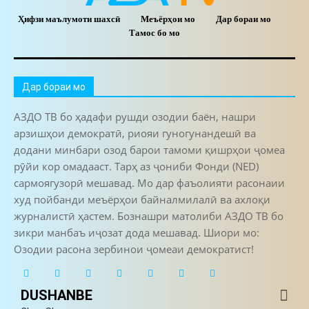
Ҳифзи маълумоти шахсӣ
Меъёрҳои мо
Дар бораи мо
Тамос бо мо
Дар бораи мо
АЗДО ТВ бо ҳадафи рушди озодии баён, нашри
арзишҳои демократӣ, риояи гуногунандешӣ ва
додани минбари озод барои тамоми қишрҳои ҷомеа
рӯйи кор омадааст. Тарҳ аз ҷониби Фонди (NED)
сармоягузорӣ мешавад. Мо дар фаъолияти расонаии
худ пойбанди меъёрҳои байналмилалӣ ва ахлоқи
журналистӣ ҳастем. Бознашри матолиби АЗДО ТВ бо
зикри манбаъ иҷозат дода мешавад. Шиори мо:
Озодии расона зербинои ҷомеаи демократист!
DUSHANBE