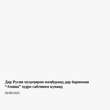
Дар Русия муҳоҷирон маҷбуранд дар барномаи
“Амина” худро сабтином кунанд
06/08/2026