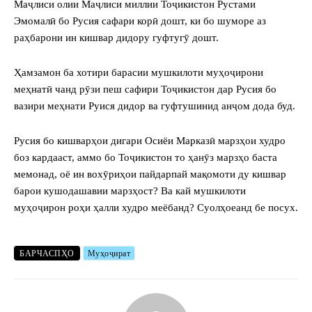
Маҷлиси олии Маҷлиси миллии Тоҷикистон Рустами
Эмомалӣ бо Русия сафари корӣ дошт, ки бо шуморе аз
раҳбарони ин кишвар дидору гуфтугӯ дошт.
Ҳамзамон ба хотири барасии мушкилоти муҳоҷирони
меҳнатӣ чанд рӯзи пеш сафири Тоҷикистон дар Русия бо
вазири меҳнати Руися дидор ва гуфтушинид анҷом дода буд.
Русия бо кишварҳои дигари Осиёи Марказӣ марзҳои худро
боз кардааст, аммо бо Тоҷикистон то ҳанӯз марзҳо баста
мемонад, оё ин вохӯриҳои пайдарпай мақомоти ду кишвар
барои кушодашавии марзҳост? Ва кай мушкилоти
муҳоҷирон роҳи ҳалли худро меёбанд? Суолҳоеанд бе посух.
БАРЧАСПҲО
Муҳоҷират