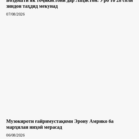
Боздошти як тоҷикистонӣ дар Лаҳистон: Ӯро то 28 соли
зиндон таҳдид мекунад
07/08/2026
Музокироти ғайримустақими Эрону Амрико ба
марҳилаи ниҳоӣ мерасад
06/08/2026