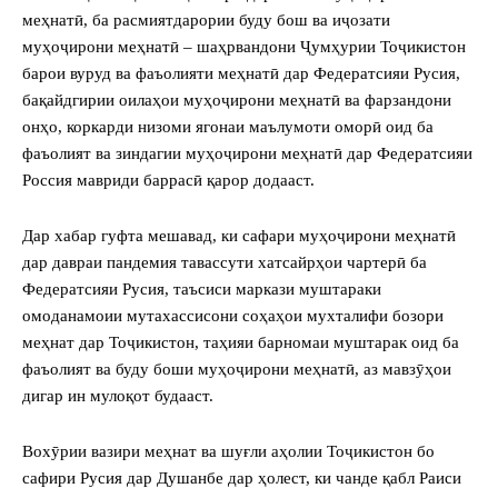
меҳнатӣ, ба расмиятдарории буду бош ва иҷозати
муҳоҷирони меҳнатӣ – шаҳрвандони Ҷумҳурии Тоҷикистон
барои вуруд ва фаъолияти меҳнатӣ дар Федератсияи Русия,
бақайдгирии оилаҳои муҳоҷирони меҳнатӣ ва фарзандони
онҳо, коркарди низоми ягонаи маълумоти оморӣ оид ба
фаъолият ва зиндагии муҳоҷирони меҳнатӣ дар Федератсияи
Россия мавриди баррасӣ қарор додааст.
Дар хабар гуфта мешавад, ки сафари муҳоҷирони меҳнатӣ
дар давраи пандемия тавассути хатсайрҳои чартерӣ ба
Федератсияи Русия, таъсиси маркази муштараки
омоданамоии мутахассисони соҳаҳои мухталифи бозори
меҳнат дар Тоҷикистон, таҳияи барномаи муштарак оид ба
фаъолият ва буду боши муҳоҷирони меҳнатӣ, аз мавзӯҳои
дигар ин мулоқот будааст.
Вохӯрии вазири меҳнат ва шуғли аҳолии Тоҷикистон бо
сафири Русия дар Душанбе дар ҳолест, ки чанде қабл Раиси