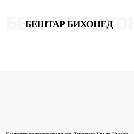
БЕШТАР БИХО
БЕШТАР БИХОНЕД