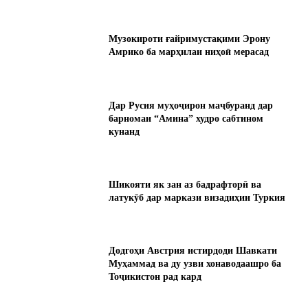
Музокироти ғайримустақими Эрону
Амрико ба марҳилаи ниҳоӣ мерасад
Дар Русия муҳоҷирон маҷбуранд дар
барномаи “Амина” худро сабтином
кунанд
Шикояти як зан аз бадрафторӣ ва
латукӯб дар маркази визадиҳии Туркия
Додгоҳи Австрия истирдоди Шавкати
Муҳаммад ва ду узви хонаводаашро ба
Тоҷикистон рад кард