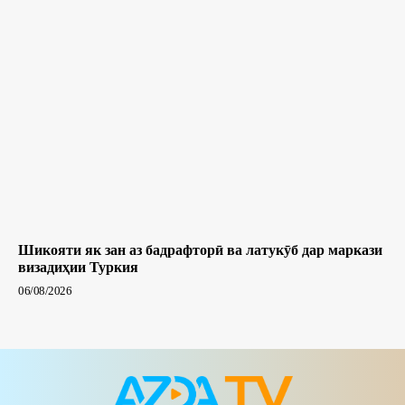
Шикояти як зан аз бадрафторӣ ва латукӯб дар маркази
визадиҳии Туркия
06/08/2026