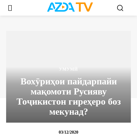
УМУМӢ
Вохӯриҳои пайдарпайи
мақомоти Русияву
Тоҷикистон гиреҳеро боз
мекунад?
03/12/2020