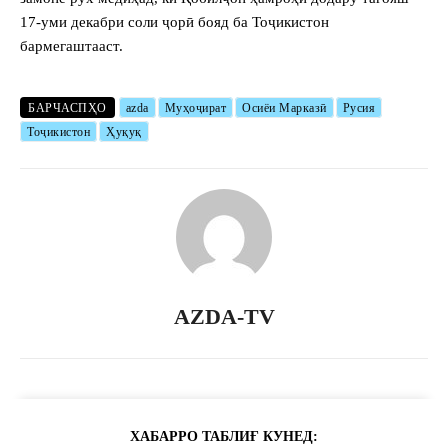
17-уми декабри соли ҷорӣ бояд ба Тоҷикистон
бармегаштааст.
БАРЧАСПҲО
azda
Муҳоҷират
Осиёи Марказӣ
Русия
Тоҷикистон
Ҳуқуқ
AZDA-TV
ХАБАРРО ТАБЛИҒ КУНЕД: