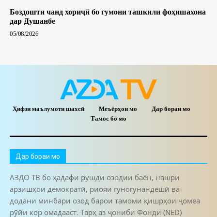
Боздошти чанд хориҷӣ бо гумони ташкили фоҳишахона
дар Душанбе
05/08/2026
Ҳифзи маълумоти шахсӣ
Меъёрҳои мо
Дар бораи мо
Тамос бо мо
Дар бораи мо
АЗДО ТВ бо ҳадафи рушди озодии баён, нашри
арзишҳои демократӣ, риояи гуногунандешӣ ва
додани минбари озод барои тамоми қишрҳои ҷомеа
рӯйи кор омадааст. Тарҳ аз ҷониби Фонди (NED)