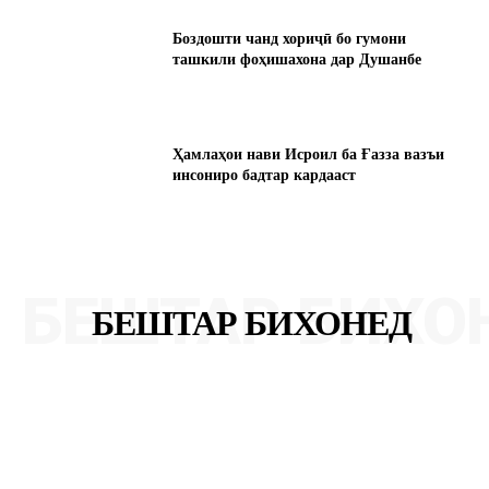
Боздошти чанд хориҷӣ бо гумони
ташкили фоҳишахона дар Душанбе
Ҳамлаҳои нави Исроил ба Ғазза вазъи
инсониро бадтар кардааст
БЕШТАР БИХО
БЕШТАР БИХОНЕД