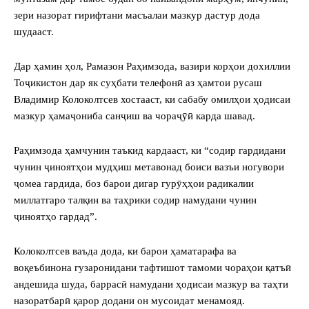
зери назорат гирифтани масъалаи мазкур дастур дода
шудааст.
Дар ҳамин ҳол, Рамазон Раҳимзода, вазири корҳои дохиллии
Тоҷикистон дар як суҳбати телефонӣ аз ҳамтои русаш
Владимир Колоколтсев хостааст, ки сабабу омилҳои ҳодисаи
мазкур ҳамаҷониба санҷиш ва чораҷӯӣ карда шавад.
Раҳимзода ҳамчунин таъкид кардааст, ки “содир гардидани
чунин ҷиноятҳои мудҳиш метавонад боиси вазъи ногувори
ҷомеа гардида, боз барои дигар гурӯҳҳои радикалии
миллатгаро талқин ва таҳрики содир намудани чунин
ҷиноятҳо гардад”.
Колоколтсев ваъда дода, ки барои ҳаматарафа ва
воқеъбинона гузаронидани тафтишот тамоми чораҳои қатъӣ
андешида шуда, баррасӣ намудани ҳодисаи мазкур ва таҳти
назоратбарӣ қарор додани он мусоидат менамояд.