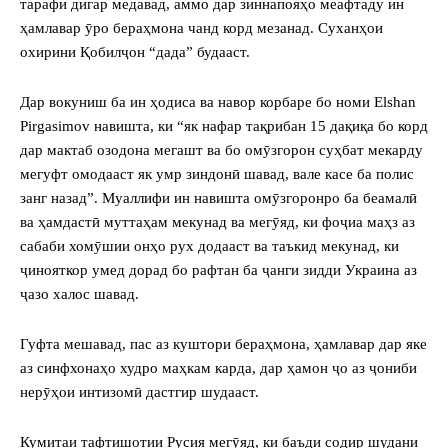
тарафи дигар медавад, аммо дар зиннапояҳо меафтаду ин
ҳамлавар ӯро бераҳмона чанд корд мезанад. Суханҳои
охирини Қобилҷон “дада” будааст.
Дар вокуниш ба ин ҳодиса ва навор корбаре бо номи Elshan
Pirgasimov навишта, ки “як нафар тақрибан 15 дақиқа бо корд
дар мактаб озодона мегашт ва бо омӯзгорон суҳбат мекарду
мегуфт омодааст як умр зиндонӣ шавад, вале касе ба полис
занг назад”. Муаллифи ин навишта омӯзгоронро ба беамалӣ
ва ҳамдастӣ муттаҳам мекунад ва мегӯяд, ки фоҷиа маҳз аз
сабаби хомӯшии онҳо рух додааст ва таъкид мекунад, ки
ҷинояткор умед дорад бо рафтан ба ҷанги зидди Украина аз
ҷазо халос шавад.
Гуфта мешавад, пас аз куштори бераҳмона, ҳамлавар дар яке
аз синфхонаҳо худро маҳкам карда, дар ҳамон ҷо аз ҷониби
нерӯҳои интизомӣ дастгир шудааст.
Кумитаи тафтишотии Русия мегӯяд, ки баъди содир шудани