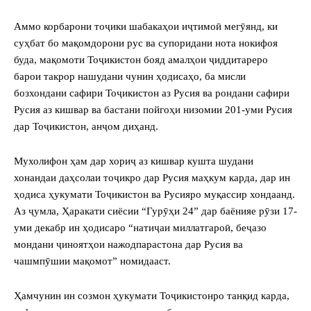
Аммо корбарони тоҷики шабакаҳои иҷтимоӣ мегӯянд, ки
суҳбат бо мақомдорони рус ва супоридани нота нокифоя
буда, мақомоти Тоҷикистон бояд амалҳои ҷиддитареро
барои такрор нашудани чунин ҳодисаҳо, ба мисли
бозхондани сафири Тоҷикистон аз Русия ва рондани сафири
Русия аз кишвар ва бастани пойгоҳи низомии 201-уми Русия
дар Тоҷикистон, анҷом диҳанд.
Мухолифон ҳам дар хориҷ аз кишвар кушта шудани
хонандаи даҳсолаи тоҷикро дар Русия маҳкум карда, дар ин
ҳодиса ҳукумати Тоҷикистон ва Русияро муқассир хондаанд.
Аз ҷумла, Ҳаракати сиёсии “Гурӯҳи 24” дар баёнияе рӯзи 17-
уми декабр ин ҳодисаро “натиҷаи миллатгароӣ, беҷазо
мондани ҷиноятҳои нажодпарастона дар Русия ва
чашмпӯшии мақомот” номидааст.
Ҳамчунин ин созмон ҳукумати Тоҷикистонро танқид карда,