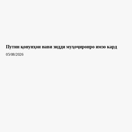
Путин қонунҳои нави зидди муҳоҷиронро имзо кард
05/08/2026