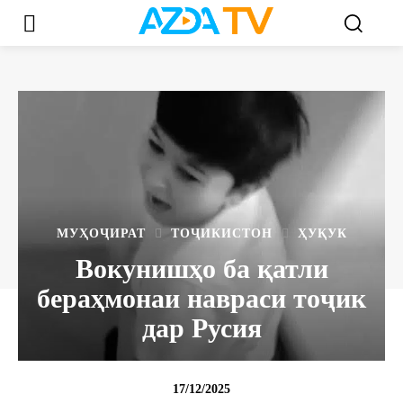
МУҲОҶИРАТ
ТОҶИКИСТОН
ҲУҚУК
Вокунишҳо ба қатли
бераҳмонаи навраси тоҷик
дар Русия
17/12/2025