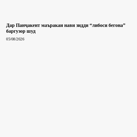
Дар Панҷакент маъракаи нави зидди “либоси бегона”
баргузор шуд
05/08/2026