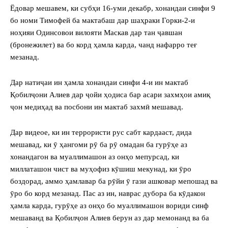
Ёдовар мешавем, ки субҳи 16-уми декабр, хонандаи синфи 9
бо номи Тимофей ба мактабаш дар шаҳраки Горки-2-и
ноҳияи Одинсовои вилояти Маскав дар тан ҷавшан
(бронежилет) ва бо корд ҳамла карда, чанд нафарро теғ
мезанад.
Дар натиҷаи ин ҳамла хонандаи синфи 4-и ин мактаб
Қобилҷони Алиев дар ҷойи ҳодиса бар асари захмҳои амиқ
ҷон медиҳад ва посбони ин мактаб захмӣ мешавад.
Дар видеое, ки ин террористи рус сабт кардааст, дида
мешавад, ки ӯ ҳангоми рӯ ба рӯ омадан ба гурӯҳе аз
хонандагон ва муаллимашон аз онҳо мепурсад, ки
миллаташон чист ва муҳофиз кӯшиш мекунад, ки ӯро
боздорад, аммо ҳамлавар ба рӯйи ӯ гази ашковар мепошад ва
ӯро бо корд мезанад. Пас аз ин, наврас дубора ба кӯдакон
ҳамла карда, гурӯҳе аз онҳо бо муаллимашон вориди синф
мешаванд ва Қобилҷон Алиев берун аз дар мемонанд ва ба