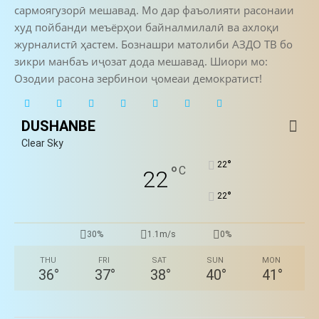
сармоягузорӣ мешавад. Мо дар фаъолияти расонаии
худ пойбанди меъёрҳои байналмилалӣ ва ахлоқи
журналистӣ ҳастем. Бознашри матолиби АЗДО ТВ бо
зикри манбаъ иҷозат дода мешавад. Шиори мо:
Озодии расона зербинои ҷомеаи демократист!
DUSHANBE
Clear Sky
°
22
°
C
22
°
22
30%
1.1m/s
0%
THU
FRI
SAT
SUN
MON
36
°
37
°
38
°
40
°
41
°