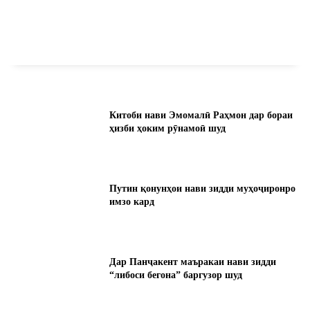
Китоби нави Эмомалӣ Раҳмон дар бораи
ҳизби ҳоким рӯнамоӣ шуд
Путин қонунҳои нави зидди муҳоҷиронро
имзо кард
Дар Панҷакент маъракаи нави зидди
“либоси бегона” баргузор шуд