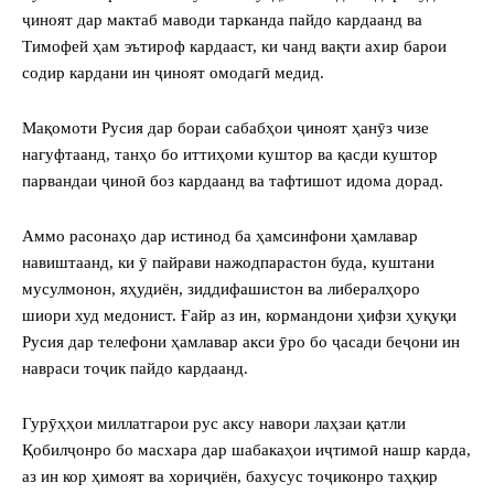
ҷиноят дар мактаб маводи тарканда пайдо кардаанд ва
Тимофей ҳам эътироф кардааст, ки чанд вақти ахир барои
содир кардани ин ҷиноят омодагӣ медид.
Мақомоти Русия дар бораи сабабҳои ҷиноят ҳанӯз чизе
нагуфтаанд, танҳо бо иттиҳоми куштор ва қасди куштор
парвандаи ҷиноӣ боз кардаанд ва тафтишот идома дорад.
Аммо расонаҳо дар истинод ба ҳамсинфони ҳамлавар
навиштаанд, ки ӯ пайрави нажодпарастон буда, куштани
мусулмонон, яҳудиён, зиддифашистон ва либералҳоро
шиори худ медонист. Ғайр аз ин, кормандони ҳифзи ҳуқуқи
Русия дар телефони ҳамлавар акси ӯро бо ҷасади беҷони ин
навраси тоҷик пайдо кардаанд.
Гурӯҳҳои миллатгарои рус аксу навори лаҳзаи қатли
Қобилҷонро бо масхара дар шабакаҳои иҷтимоӣ нашр карда,
аз ин кор ҳимоят ва хориҷиён, бахусус тоҷиконро таҳқир