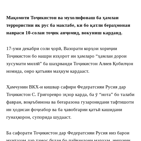
Мақомоти Тоҷикистон ва мухолифонаш ба ҳамлаи
террористии як рус ба мактабе, ки бо қатли бераҳмонаи
навраси 10-солаи тоҷик анҷомид, вокуниш карданд.
17-уми декабри соли ҷорӣ, Вазорати корҳои хориҷии
Тоҷикистон бо нашри изҳорот ин ҳамларо “ҳамлаи дорои
хусумати миллӣ” ба шаҳрванди Тоҷикистон Алиев Қобилҷон
номида, онро қатъиян маҳкум кардааст.
Ҳамчунин ВКХ-и кишвар сафири Федератсияи Русия дар
Тоҷикистон С. Григоревро эҳзор карда, ба ӯ “нота” бо талаби
фавран, воқеъбинона ва беғаразона гузаронидани тафтишоти
ин ҳодисаи фоҷеабор ва ба ҷавобгарии қатъӣ кашидани
гунаҳкорон, супорида шудааст.
Ба сафорати Тоҷикистон дар Федератсияи Русия низ барои
мунтазам дар тамос будан бо пайвандони марҳум, инчунин,