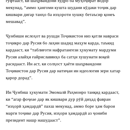
гуфтааст, ки шаҳрвандони худро ба муҳоҷират водор
мекунад, “аммо ҳангоми кушта шудани кӯдаки тоҷик дар
кишвари дигар танҳо ба изҳороти хушку бетаъсир қонеъ
мешавад”.
Ҷунбиши ислоҳот ва рушди Тоҷикистон низ қатли навраси
тоҷикро дар Русия бо лаҳни шадид маҳум карда, таъкид
кардааст, ки “таблиғоти нафратангези ҳукумату мардуми
Русия алайҳи ғайриславянҳо ба сатҳи хушунати воқеӣ
расидааст. Ин аст, ки солҳост ҳаёти шаҳрвандони
Тоҷикистон дар Русия дар натиҷаи ин идеология зери хатар
қарор дорад”.
Ин Ҷунбиш ҳукумати Эмомалӣ Раҳмонро танқид кардааст,
ки “агар фоҷеае дар як кишвари дур рӯй диҳад фавран
“изҳорӣ ҳамдардӣ” пахш мекунад, аммо боре ҳам барои
марги тоҷике дар Русия, изҳори ҳамдардӣ аз ҷониби
президент нашр нашудааст”.