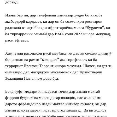
доранд.
Илова бар ин, дар телефонаш ҳамлавар худро бо ниқобе
аксбардорӣ кардааст, ки дар он ба созмонҳои ростгарои
радикалӣ ва иқтибосҳои ифротгароёна, мисла “Sygaown”, ки
ба тирпарронии оммавӣ дар ИМА соли 2022 ишора мекунад,
расм ёфтааст.
Ҳамчунин расонаҳои русӣ мегӯянд, ки дар як селфии дигар ӯ
бо ҷавшан ва рамзи “коловрат” акс гирифтааст, ки ба
террорист Брентон Таррант ишора мекунад. Шахсе, ки қатли
оммавиро дар масҷидҳои мусалмонон дар Крайстчерчи
Зеландияи Нав анҷом дода буд.
Бояд гуфт, модари ин навраси тоҷик дар ҳамин мактаб
фаррош будааст ва мисли дигар волидон, пас аз анҷоми
дарсҳо фарзандонро назди мактаб интизор будааст, ки дар
ҳамин асно аз марги писараш огоҳ мешавад. Ва ин ҳодиса
замоне рух медиҳад, ки Қобилҷон ҳамроҳи додару тағояш