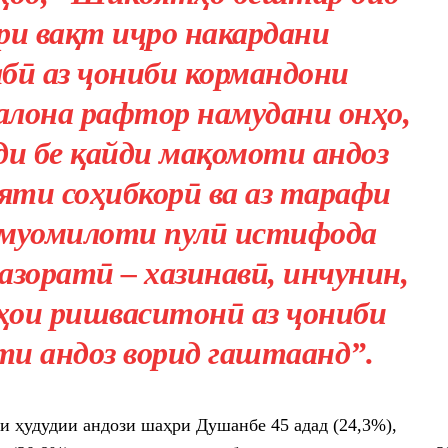
ри вақт иҷро накардани
бӣ аз ҷониби кормандони
алона рафтор намудани онҳо,
и бе қайди мақомоти андоз
яти соҳибкорӣ ва аз тарафи
 муомилоти пулӣ истифода
зоратӣ – хазинавӣ, инчунин,
ҳои ришваситонӣ аз ҷониби
и андоз ворид гаштаанд”.
 ҳудудии андози шаҳри Душанбе 45 адад (24,3%),