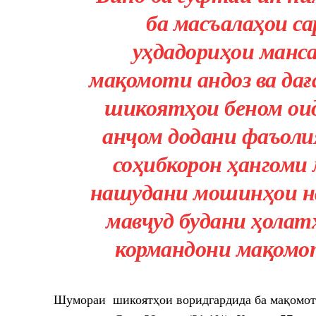
ба масъалаҳои са
уҳдадориҳои манса
мақомоти андоз ва дағ
шикоятҳои беном оид
анҷом додани фаъоли
соҳибкорон ҳангоми
нашудани мошинҳои на
мавҷуд будани ҳолат
кормандони мақомот
Шумораи шикоятҳои воридгардида ба мақомоти