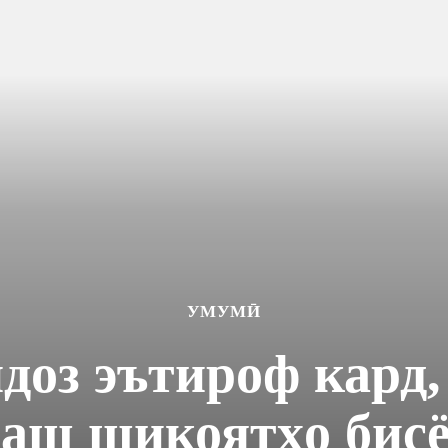
УМУМӢ
доз эътироф кард, 
аш шикоятҳо бис