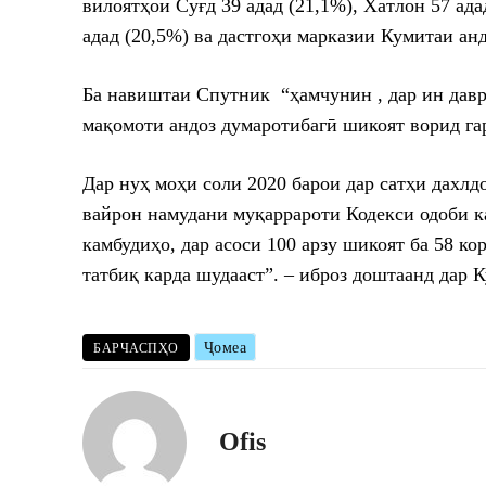
вилоятҳои Суғд 39 адад (21,1%), Хатлон 57 ада
адад (20,5%) ва дастгоҳи марказии Кумитаи анд
Ба навиштаи Спутник “ҳамчунин , дар ин давр
мақомоти андоз думаротибагӣ шикоят ворид га
Дар нуҳ моҳи соли 2020 барои дар сатҳи дахлд
вайрон намудани муқаррароти Кодекси одоби к
камбудиҳо, дар асоси 100 арзу шикоят ба 58 к
татбиқ карда шудааст”. – иброз доштаанд дар 
Ҷомеа
БАРЧАСПҲО
Ofis