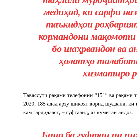
медиҳад, ки сарфи на
таъкидҳои роҳбарият
кормандони мақомоти 
бо шаҳрвандон ва а
ҳолатҳо талаботи
хизматиро р
Тавассути рақами телефонии “151” ва рақами 
2020, 185 адад арзу шикоят ворид шудаанд, ки 
кам гардидааст, – гуфтаанд, аз кумитаи андоз.
Бино ба гуфтаи ин н