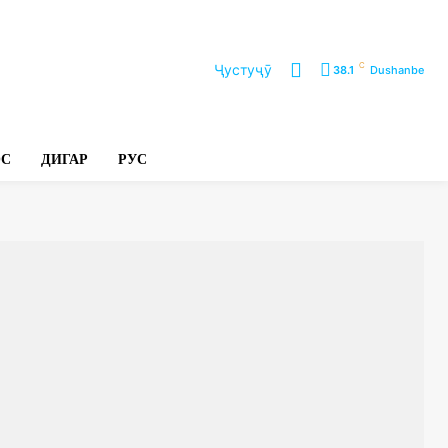
C
Ҷустуҷӯ
38.1
Dushanbe
ОС
ДИГАР
РУС