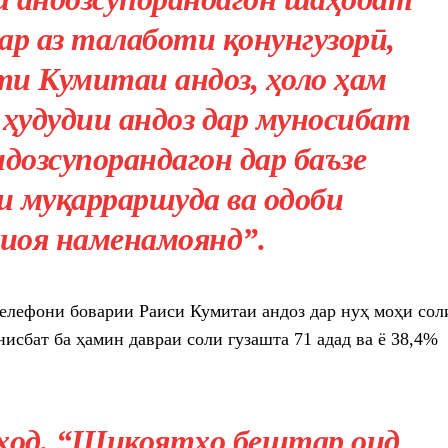
зар аз талаботи қонунгузорӣ,
и Кумитаи андоз, ҳоло ҳам
ҳудудии андоз дар муносибат
ндозсупорандагон дар баъзе
 муқарраршуда ва одоби
иоя наменамоянд”.
телефони боварии Раиси Кумитаи андоз дар нуҳ моҳи сол
нисбат ба ҳамин давраи соли гузашта 71 адад ва ё 38,4%
иҳод, “Шикоятҳо бештар оид