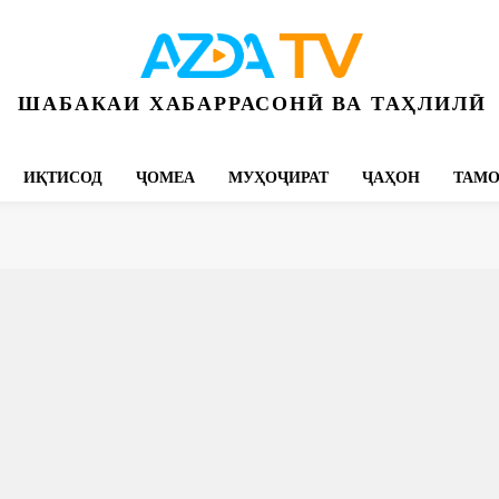
ШАБАКАИ ХАБАРРАСОНӢ ВА ТАҲЛИЛӢ
ИҚТИСОД
ҶОМЕА
МУҲОҶИРАТ
ҶАҲОН
ТАМ