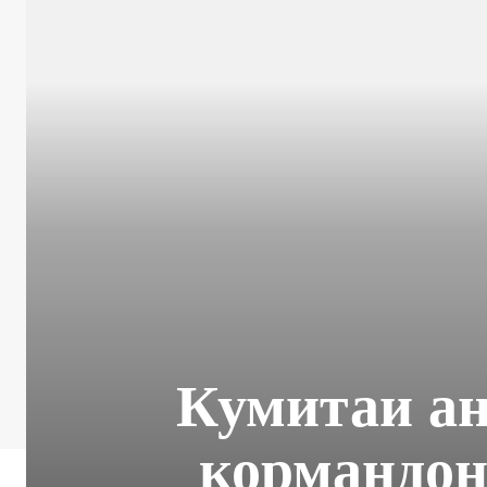
Кумитаи ан
кормандон