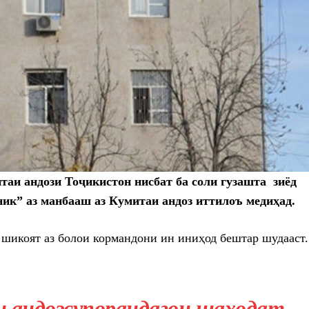
аи андози Тоҷикистон нисбат ба соли гузашта зиёд
ник” аз манбааш аз Кумитаи андоз иттилоъ медиҳад.
 шикоят аз болои кормандони ин иниҳод бештар шудааст.
 андозсупорандагон шаҳодат