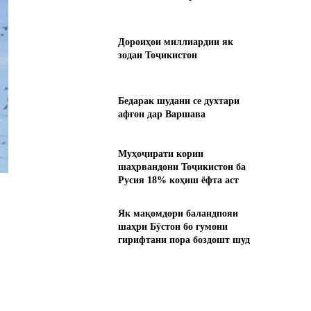
Дороиҳои миллиардии як
зодаи Тоҷикистон
Бедарак шудани се духтари
афғон дар Варшава
Муҳоҷирати кории
шаҳрвандони Тоҷикистон ба
Русия 18% коҳиш ёфта аст
Як мақомдори баландпояи
шаҳри Бӯстон бо гумони
гирифтани пора боздошт шуд