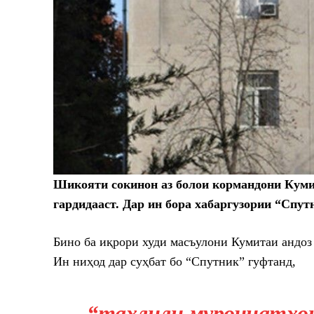
Шикояти сокинон аз болои кормандони Кумит
гардидааст. Дар ин бора хабаргузории “Спут
Бино ба иқрори худи масъулони Кумитаи андоз
Ин ниҳод дар суҳбат бо “Спутник” гуфтанд,
“таҳлили муроҷиатҳои