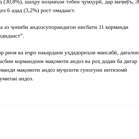
д (30,8%), шаҳру ноҳияҳои тобеи ҷумҳурӣ, дар маҷмӯъ, 3
оз 6 адад (3,2%) рост омадааст.
а аз ҷониби андозсупорандагон нисбати 11 корманди
рдидааст”.
ор риоя ва иҷро накардани уҳдадориҳои мансабӣ, дағалон
асбии кормандони мақомоти андоз ва роҳ додан ба дигар
орманди мақомоти андоз муҷозоти гуногуни интизомӣ
Кумитаи андоз.