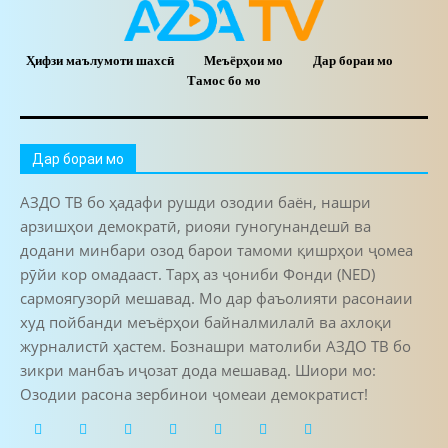
Ҳифзи маълумоти шахсӣ
Меъёрҳои мо
Дар бораи мо
Тамос бо мо
Дар бораи мо
АЗДО ТВ бо ҳадафи рушди озодии баён, нашри
арзишҳои демократӣ, риояи гуногунандешӣ ва
додани минбари озод барои тамоми қишрҳои ҷомеа
рӯйи кор омадааст. Тарҳ аз ҷониби Фонди (NED)
сармоягузорӣ мешавад. Мо дар фаъолияти расонаии
худ пойбанди меъёрҳои байналмилалӣ ва ахлоқи
журналистӣ ҳастем. Бознашри матолиби АЗДО ТВ бо
зикри манбаъ иҷозат дода мешавад. Шиори мо:
Озодии расона зербинои ҷомеаи демократист!