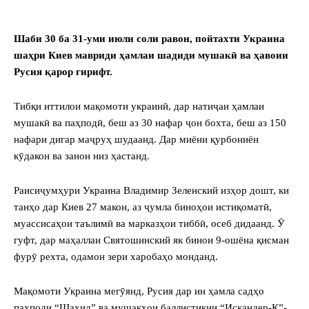
Шаби 30 ба 31-уми июли соли равон, пойтахти Украина
шаҳри Киев мавриди ҳамлаи шадиди мушакӣ ва ҳавоии
Русия қарор гирифт.
Тибқи иттилои мақомоти украинӣ, дар натиҷаи ҳамлаи
мушакӣ ва паҳподӣ, беш аз 30 нафар ҷон бохта, беш аз 150
нафари дигар маҷруҳ шудаанд. Дар миёни қурбониён
кӯдакон ва занон низ ҳастанд.
Раисиҷумҳури Украина Владимир Зеленский изҳор дошт, ки
танҳо дар Киев 27 макон, аз ҷумла биноҳои истиқоматӣ,
муассисаҳои таълимӣ ва марказҳои тиббӣ, осеб дидаанд. Ӯ
гуфт, дар маҳаллаи Святошинский як бинои 9-ошёна қисман
фурӯ рехта, одамон зери харобаҳо монданд.
Мақомоти Украина мегӯянд, Русия дар ин ҳамла садҳо
паҳподи “Шаҳид” ва мушакҳои баллистикии “Искандер-К”-