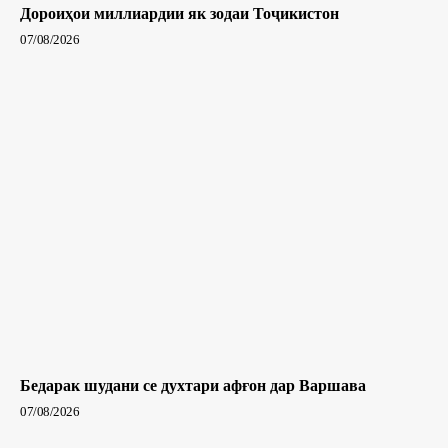
Дороиҳои миллиардии як зодаи Тоҷикистон
07/08/2026
Бедарак шудани се духтари афғон дар Варшава
07/08/2026