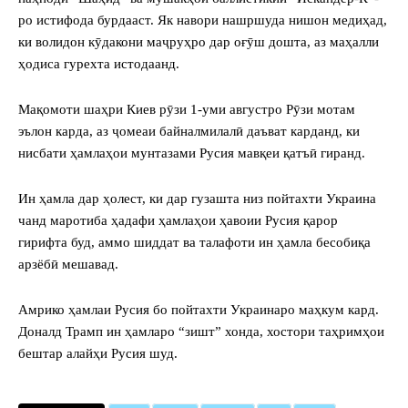
ро истифода бурдааст. Як навори нашршуда нишон медиҳад,
ки волидон кӯдакони маҷруҳро дар оғӯш дошта, аз маҳалли
ҳодиса гурехта истодаанд.
Мақомоти шаҳри Киев рӯзи 1-уми августро Рӯзи мотам
эълон карда, аз ҷомеаи байналмилалӣ даъват карданд, ки
нисбати ҳамлаҳои мунтазами Русия мавқеи қатъӣ гиранд.
Ин ҳамла дар ҳолест, ки дар гузашта низ пойтахти Украина
чанд маротиба ҳадафи ҳамлаҳои ҳавоии Русия қарор
гирифта буд, аммо шиддат ва талафоти ин ҳамла бесобиқа
арзёбӣ мешавад.
Амрико ҳамлаи Русия бо пойтахти Украинаро маҳкум кард.
Доналд Трамп ин ҳамларо “зишт” хонда, хостори таҳримҳои
бештар алайҳи Русия шуд.