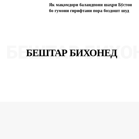
Як мақомдори баландпояи шаҳри Бӯстон
бо гумони гирифтани пора боздошт шуд
БЕШТАР БИХО
БЕШТАР БИХОНЕД