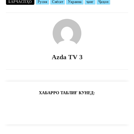
БАРЧАСПҲО
Русия
Сиёсат
Украина
ҷанг
Ҷаҳон
Azda TV 3
ХАБАРРО ТАБЛИҒ КУНЕД: