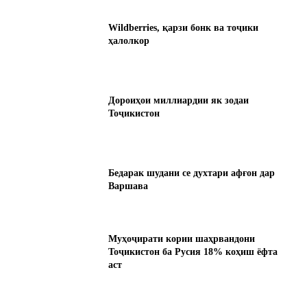
Wildberries, қарзи бонк ва тоҷики
ҳалолкор
Дороиҳои миллиардии як зодаи
Тоҷикистон
Бедарак шудани се духтари афғон дар
Варшава
Муҳоҷирати кории шаҳрвандони
Тоҷикистон ба Русия 18% коҳиш ёфта
аст